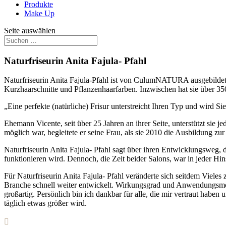
Produkte
Make Up
Seite auswählen
Naturfriseurin Anita Fajula- Pfahl
Naturfriseurin Anita Fajula-Pfahl ist von CulumNATURA ausgebildet. Di
Kurzhaarschnitte und Pflanzenhaarfarben. Inzwischen hat sie über 350
„Eine perfekte (natürliche) Frisur unterstreicht Ihren Typ und wird Si
Ehemann Vicente, seit über 25 Jahren an ihrer Seite, unterstützt sie jed
möglich war, begleitete er seine Frau, als sie 2010 die Ausbildung zu
Naturfriseurin Anita Fajula- Pfahl sagt über ihren Entwicklungsweg, da
funktionieren wird. Dennoch, die Zeit beider Salons, war in jeder Hi
Für Naturfriseurin Anita Fajula- Pfahl veränderte sich seitdem Vieles
Branche schnell weiter entwickelt. Wirkungsgrad und Anwendungsmögli
großartig. Persönlich bin ich dankbar für alle, die mir vertraut haben
täglich etwas größer wird.
